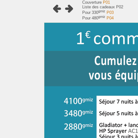
Couverture
P01
Liste des cadeaux P02
gmiz
Pour 330
P03
gmiz
Pour 480
P04