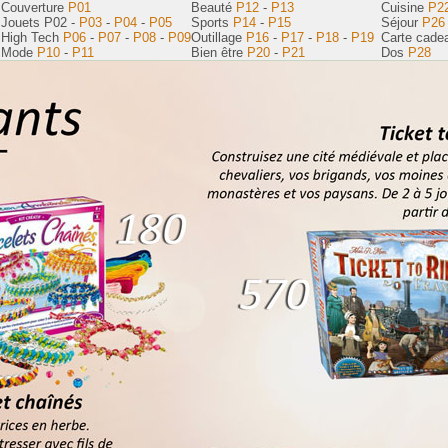
Couverture
P01
Beauté
P12
-
P13
Cuisine
P2
Jouets P02 -
P03
-
P04
-
P05
Sports
P14
-
P15
Séjour
P26
High Tech
P06
-
P07
-
P08
-
P09
Outillage
P16
-
P17
-
P18
-
P19
Carte cad
Mode
P10
-
P11
Bien être
P20
-
P21
Dos
P28