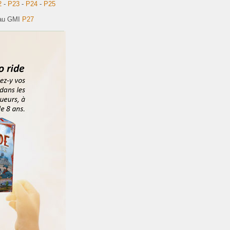
2
-
P23
-
P24
-
P25
eau GMI
P27